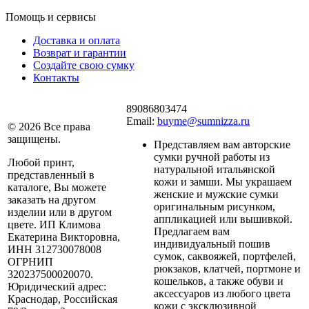
Помощь и сервисы
Доставка и оплата
Возврат и гарантии
Создайте свою сумку
Контакты
89086803474
Email:
buyme@sumnizza.ru
© 2026 Все права
защищены.
Представляем вам авторские
сумки ручной работы из
Любой принт,
натуральной итальянской
представленный в
кожи и замши. Мы украшаем
каталоге, Вы можете
женские и мужские сумки
заказать на другом
оригинальным рисунком,
изделии или в другом
аппликацией или вышивкой.
цвете. ИП Климова
Предлагаем вам
Екатерина Викторовна,
индивидуальный пошив
ИНН 312730078008
сумок, саквояжей, портфелей,
ОГРНИП
рюкзаков, клатчей, портмоне и
320237500020070.
кошельков, а также обуви и
Юридический адрес:
аксессуаров из любого цвета
Краснодар, Российская
кожи с эксклюзивной