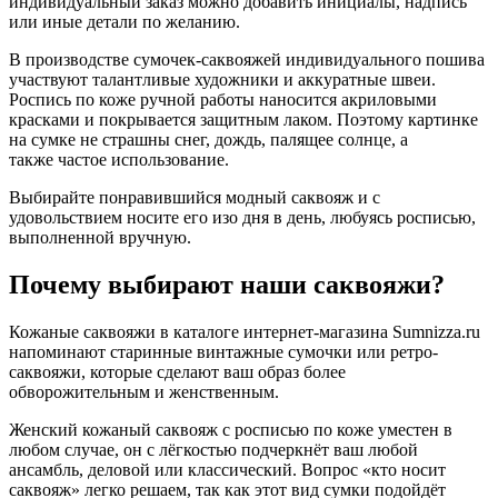
индивидуальный заказ можно добавить инициалы, надпись
или иные детали по желанию.
В производстве сумочек-саквояжей индивидуального пошива
участвуют талантливые художники и аккуратные швеи.
Роспись по коже ручной работы наносится акриловыми
красками и покрывается защитным лаком. Поэтому картинке
на сумке не страшны снег, дождь, палящее солнце, а
также частое использование.
Выбирайте понравившийся модный саквояж и с
удовольствием носите его изо дня в день, любуясь росписью,
выполненной вручную.
Почему выбирают наши саквояжи?
Кожаные саквояжи в каталоге интернет-магазина Sumnizza.ru
напоминают старинные винтажные сумочки или ретро-
саквояжи, которые сделают ваш образ более
обворожительным и женственным.
Женский кожаный саквояж с росписью по коже уместен в
любом случае, он с лёгкостью подчеркнёт ваш любой
ансамбль, деловой или классический. Вопрос «кто носит
саквояж» легко решаем, так как этот вид сумки подойдёт