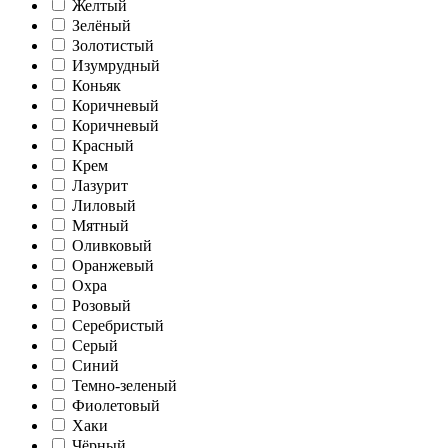
Желтый
Зелёный
Золотистый
Изумрудный
Коньяк
Коричневый
Коричневый
Красный
Крем
Лазурит
Лиловый
Мятный
Оливковый
Оранжевый
Охра
Розовый
Серебристый
Серый
Синий
Темно-зеленый
Фиолетовый
Хаки
Чёрный