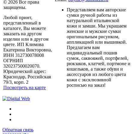
© 2026 Все права
защищены.
Представляем вам авторские
сумки ручной работы из
Любой принт,
натуральной итальянской
представленный в
кожи и замши. Мы украшаем
каталоге, Вы можете
женские и мужские сумки
заказать на другом
оригинальным рисунком,
изделии или в другом
аппликацией или вышивкой.
цвете. ИП Климова
Предлагаем вам
Екатерина Викторовна,
индивидуальный пошив
ИНН 312730078008
сумок, саквояжей, портфелей,
ОГРНИП
рюкзаков, клатчей, портмоне и
320237500020070.
кошельков, а также обуви и
Юридический адрес:
аксессуаров из любого цвета
Краснодар, Российская
кожи с эксклюзивной
79/3, корп. 2
росписью на заказ!
Посмотреть на карте
Обратная связь