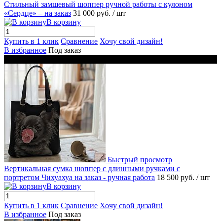
Стильный замшевый шоппер ручной работы с кулоном
«Сердце» – на заказ
31 000 руб.
/ шт
В корзину
Купить в 1 клик
Сравнение
Хочу свой дизайн!
В избранное
Под заказ
Новинка
Быстрый просмотр
Вертикальная сумка шоппер с длинными ручками с
портретом Чихуахуа на заказ - ручная работа
18 500 руб.
/ шт
В корзину
Купить в 1 клик
Сравнение
Хочу свой дизайн!
В избранное
Под заказ