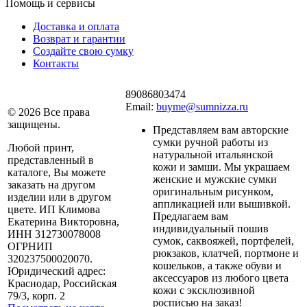
Помощь и сервисы
Доставка и оплата
Возврат и гарантии
Создайте свою сумку
Контакты
89086803474
Email:
buyme@sumnizza.ru
© 2026 Все права
защищены.
Представляем вам авторские
сумки ручной работы из
Любой принт,
натуральной итальянской
представленный в
кожи и замши. Мы украшаем
каталоге, Вы можете
женские и мужские сумки
заказать на другом
оригинальным рисунком,
изделии или в другом
аппликацией или вышивкой.
цвете. ИП Климова
Предлагаем вам
Екатерина Викторовна,
индивидуальный пошив
ИНН 312730078008
сумок, саквояжей, портфелей,
ОГРНИП
рюкзаков, клатчей, портмоне и
320237500020070.
кошельков, а также обуви и
Юридический адрес:
аксессуаров из любого цвета
Краснодар, Российская
кожи с эксклюзивной
79/3, корп. 2
росписью на заказ!