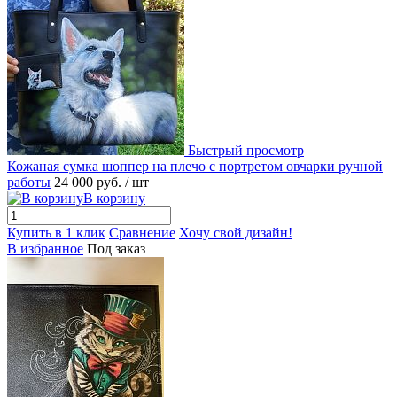
Быстрый просмотр
Кожаная сумка шоппер на плечо с портретом овчарки ручной
работы
24 000 руб.
/ шт
В корзину
Купить в 1 клик
Сравнение
Хочу свой дизайн!
В избранное
Под заказ