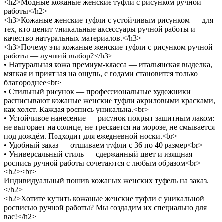
<h2>Модные кожаные женские туфли с рисунком ручной
работы</h2>
<h3>Кожаные женские туфли с устойчивым рисунком — для
тех, кто ценит уникальные аксессуары ручной работы и
качество натуральных материалов.</h3>
<h3>Почему эти кожаные женские туфли с рисунком ручной
работы — лучший выбор?</h3>
• Натуральная кожа премиум-класса — итальянская выделка,
мягкая и приятная на ощупь, с годами становится только
благороднее<br>
• Стильный рисунок — профессиональные художники
расписывают кожаные женские туфли акриловыми красками,
как холст. Каждая роспись уникальна.<br>
• Устойчивое нанесение — рисунок покрыт защитным лаком:
не выгорает на солнце, не трескается на морозе, не смывается
под дождём. Подходит для ежедневной носки.<br>
• Удобный заказ — отшиваем туфли с 36 по 40 размер<br>
• Универсальный стиль — сдержанный цвет и изящная
роспись ручной работы сочетаются с любым образом<br>
<h2><br>
Индивидуальный пошив кожаных женских туфель на заказ.
</h2>
<h2>Хотите купить кожаные женские туфли с уникальной
росписью ручной работы? Мы создадим их специально для
вас!</h2>