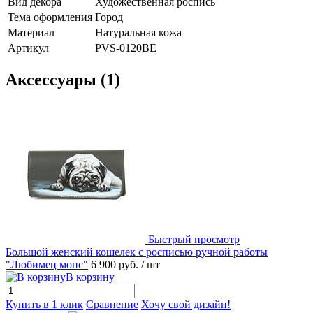
Вид декора
Художественная роспись
Тема оформления
Город
Материал
Натуральная кожа
Артикул
PVS-0120BE
Аксессуары (1)
Быстрый просмотр
Большой женский кошелек с росписью ручной работы
"Любимец мопс"
6 900 руб.
/ шт
В корзину
Купить в 1 клик
Сравнение
Хочу свой дизайн!