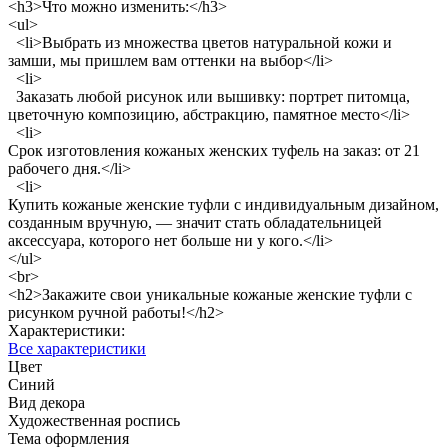
<h3>Что можно изменить:</h3>
<ul>
<li>Выбрать из множества цветов натуральной кожи и
замши, мы пришлем вам оттенки на выбор</li>
<li>
Заказать любой рисунок или вышивку: портрет питомца,
цветочную композицию, абстракцию, памятное место</li>
<li>
Срок изготовления кожаных женских туфель на заказ: от 21
рабочего дня.</li>
<li>
Купить кожаные женские туфли с индивидуальным дизайном,
созданным вручную, — значит стать обладательницей
аксессуара, которого нет больше ни у кого.</li>
</ul>
<br>
<h2>Закажите свои уникальные кожаные женские туфли с
рисунком ручной работы!</h2>
Характеристики:
Все характеристики
Цвет
Синий
Вид декора
Художественная роспись
Тема оформления