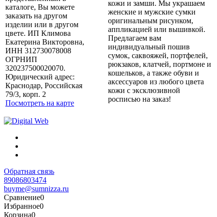
кожи и замши. Мы украшаем
каталоге, Вы можете
женские и мужские сумки
заказать на другом
оригинальным рисунком,
изделии или в другом
аппликацией или вышивкой.
цвете. ИП Климова
Предлагаем вам
Екатерина Викторовна,
индивидуальный пошив
ИНН 312730078008
сумок, саквояжей, портфелей,
ОГРНИП
рюкзаков, клатчей, портмоне и
320237500020070.
кошельков, а также обуви и
Юридический адрес:
аксессуаров из любого цвета
Краснодар, Российская
кожи с эксклюзивной
79/3, корп. 2
росписью на заказ!
Посмотреть на карте
Обратная связь
89086803474
buyme@sumnizza.ru
Сравнение
0
Избранное
0
Корзина
0