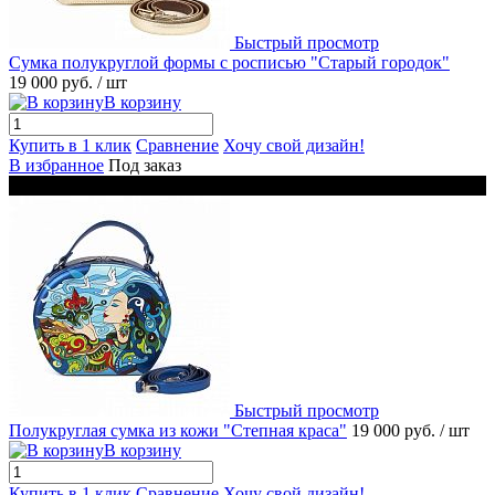
Быстрый просмотр
Сумка полукруглой формы с росписью "Старый городок"
19 000 руб.
/ шт
В корзину
Купить в 1 клик
Сравнение
Хочу свой дизайн!
В избранное
Под заказ
Новинка
Быстрый просмотр
Полукруглая сумка из кожи "Степная краса"
19 000 руб.
/ шт
В корзину
Купить в 1 клик
Сравнение
Хочу свой дизайн!